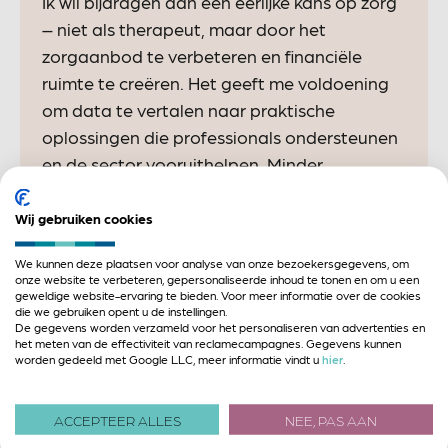
Ik wil bijdragen aan een eerlijke kans op zorg
– niet als therapeut, maar door het
zorgaanbod te verbeteren en financiële
ruimte te creëren. Het geeft me voldoening
om data te vertalen naar praktische
oplossingen die professionals ondersteunen
en de sector vooruithelpen. Minder
administratie, meer focus op zorg!
Wij gebruiken cookies
We kunnen deze plaatsen voor analyse van onze bezoekersgegevens, om
onze website te verbeteren, gepersonaliseerde inhoud te tonen en om u een
Expert op het gebied van
geweldige website-ervaring te bieden. Voor meer informatie over de cookies
die we gebruiken opent u de instellingen.
De gegevens worden verzameld voor het personaliseren van advertenties en
het meten van de effectiviteit van reclamecampagnes. Gegevens kunnen
worden gedeeld met Google LLC, meer informatie vindt u
hier
.
Er geen thema's gevonden bij deze medewerker
Betrokken bij
ACCEPTEER ALLES
NEE, PAS AAN