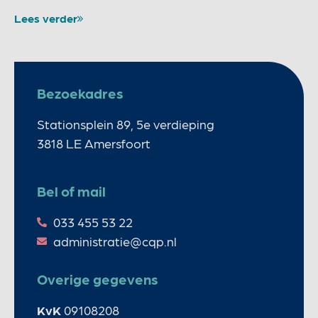
Lees verder
Bezoekadres
Stationsplein 89, 5e verdieping
3818 LE Amersfoort
Bel of mail
033 455 53 22
administratie@cqp.nl
Overige gegevens
KvK
09108208