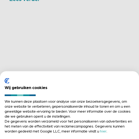
Wij gebruiken cookies
Begeleiding Eikenstein – NabijWonen
We kunnen deze plaatsen voor analyse van onze bezoekersgegevens, om
oktober 1, 2024
onze website te verbeteren, gepersonaliseerde inhoud te tonen en om u een
geweldige website-ervaring te bieden. Voor meer informatie over de cookies
In het monumentale complex Eikenstein, een
die we gebruiken opent u de instellingen.
De gegevens worden verzameld voor het personaliseren van advertenties en
voormalige jeugdgevangenis, worden in...
het meten van de effectiviteit van reclamecampagnes. Gegevens kunnen
worden gedeeld met Google LLC, meer informatie vindt u
hier
.
Lees verder