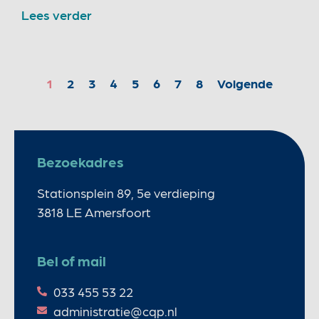
Lees verder
1
2
3
4
5
6
7
8
Volgende
Bezoekadres
Stationsplein 89, 5e verdieping
3818 LE Amersfoort
Bel of mail
033 455 53 22
administratie@cqp.nl