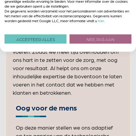
geweldige website-ervaring te bieden. Voor meer informatie over de cookies
AI beïnvloedt ons werk en ons denken. Maar
die we gebruiken opent u de instellingen.
AI maakt ons werk niet minder menselijk.
De gegevens worden verzameld voor het personaliseren van advertenties en
het meten van de effectiviteit van reclamecampagnes. Gegevens kunnen
Omdat wij ons bewust zijn van wat AI is, wat
worden gedeeld met Google LLC, meer informatie vindt u
hier
.
het kan en waarin het beperkt is. We
gebruiken AI als hulpmiddel en instrument
ACCEPTEER ALLES
NEE, PAS AAN
om standaard werkprocessen sneller uit te
voeren. Zodat we meer tijd overhouden om
ons hart in te zetten voor de zorg, met oog
voor resultaat. AI helpt ons om onze
inhoudelijke expertise de boventoon te laten
voeren in het contact dat we hebben met
klanten en betrokkenen.
Oog voor de mens
Op deze manier stellen we ons adaptief
op ten aanzien van de technologische