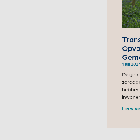
Tran
Opva
Geme
1 juli 202
De geme
zorgaan
hebben 
inwoners
Lees ve