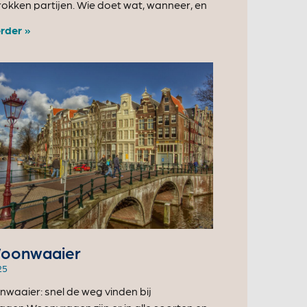
trokken partijen. Wie doet wat, wanneer, en
rder »
oonwaaier
25
waaier: snel de weg vinden bij