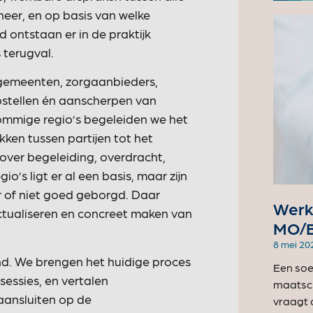
neer, en op basis van welke
 ontstaan er in de praktijk
 terugval.
emeenten, zorgaanbieders,
opstellen én aanscherpen van
ommige regio’s begeleiden we het
kken tussen partijen tot het
over begeleiding, overdracht,
o’s ligt er al een basis, maar zijn
 of niet goed geborgd. Daar
Werk
ctualiseren en concreet maken van
MO/
8 mei 20
nd. We brengen het huidige proces
Een soe
sessies, en vertalen
maatsc
 aansluiten op de
vraagt 