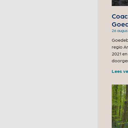
Coach
Goed
26 augus
Goedebu
regio A
2021 en
doorge
Lees ve