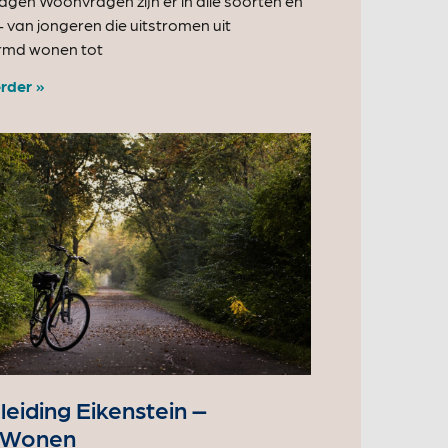
gen Woonvragen zijn er in alle soorten en
 van jongeren die uitstromen uit
rmd wonen tot
rder »
eiding Eikenstein –
jWonen