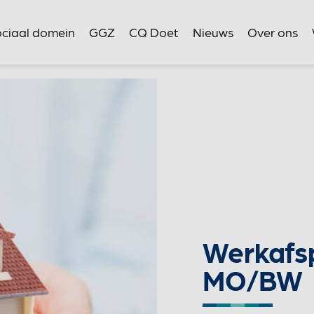
ciaal domein
GGZ
CQ Doet
Nieuws
Over ons
Werkafs
MO/BW