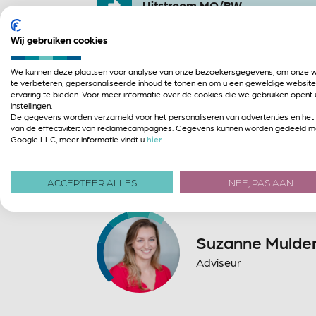
Uitstroom MO/BW
Wij gebruiken cookies
Onze experts
We kunnen deze plaatsen voor analyse van onze bezoekersgegevens, om onze w
te verbeteren, gepersonaliseerde inhoud te tonen en om u een geweldige website
ervaring te bieden. Voor meer informatie over de cookies die we gebruiken opent 
instellingen.
De gegevens worden verzameld voor het personaliseren van advertenties en het
van de effectiviteit van reclamecampagnes. Gegevens kunnen worden gedeeld m
Iris Groothedd
Google LLC, meer informatie vindt u
hier
.
Adviseur
ACCEPTEER ALLES
NEE, PAS AAN
Suzanne Mulde
Adviseur