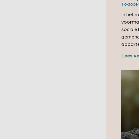
1 oktobe
In het 
voormal
sociale
gemengd
appart
Lees ve