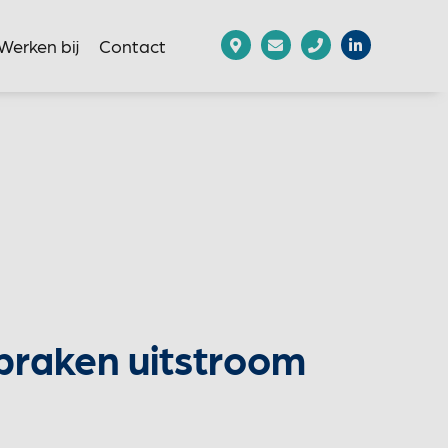
Werken bij
Contact
praken uitstroom