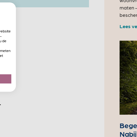
woonvra
maten –
besche
Lees ve
ebsite
-
u de
 meten
et
e
r
Begel
Nabi