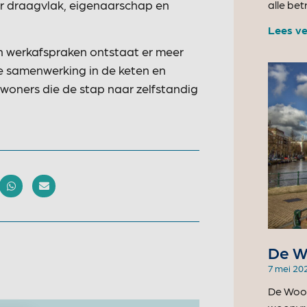
oor draagvlak, eigenaarschap en
alle be
Lees ve
n werkafspraken ontstaat er meer
re samenwerking in de keten en
bewoners die de stap naar zelfstandig
De W
7 mei 20
De Woon