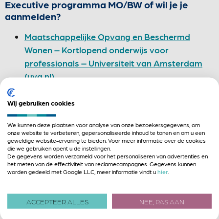
Executive programma MO/BW of wil je je
aanmelden?
Maatschappelijke Opvang en Beschermd
Wonen – Kortlopend onderwijs voor
professionals – Universiteit van Amsterdam
(uva.nl)
Wat vonden de kandidaten van de vorige
programma’s?
Wij gebruiken cookies
Aimée Tops, Havensteder:
We kunnen deze plaatsen voor analyse van onze bezoekersgegevens, om
onze website te verbeteren, gepersonaliseerde inhoud te tonen en om u een
geweldige website-ervaring te bieden. Voor meer informatie over de cookies
“Nienke en Michiel nemen je met hart en
die we gebruiken opent u de instellingen.
De gegevens worden verzameld voor het personaliseren van advertenties en
ziel mee in de wereld van de
het meten van de effectiviteit van reclamecampagnes. Gegevens kunnen
Maatschappelijke Opvang en Beschermd
worden gedeeld met Google LLC, meer informatie vindt u
hier
.
Wonen en laten zien hoe denken vanuit de
cliënt, een (t)huis, goede begeleiding en
ACCEPTEER ALLES
NEE, PAS AAN
optimale samenwerking een wereld van