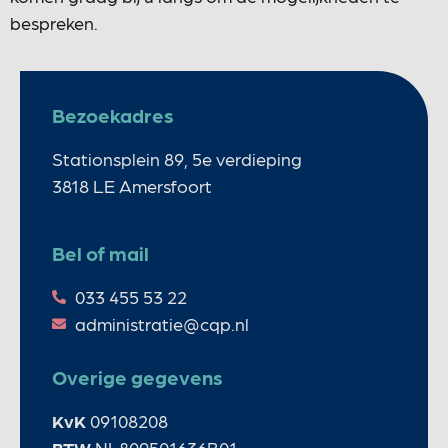
bespreken.
Bezoekadres
Stationsplein 89, 5e verdieping
3818 LE Amersfoort
Bel of mail
033 455 53 22
administratie@cqp.nl
Overige gegevens
KvK
09108208
BTW
NL809501636B01