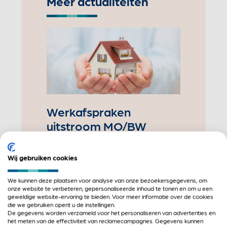
Meer actualiteiten
Werkafspraken
uitstroom MO/BW
8 mei 2025
Een soepele en stabiele uitstroom
Wij gebruiken cookies
uit maatschappelijke opvang en
beschermd wonen vraagt om
We kunnen deze plaatsen voor analyse van onze bezoekersgegevens, om
onze website te verbeteren, gepersonaliseerde inhoud te tonen en om u een
duidelijke, werkbare afspraken
geweldige website-ervaring te bieden. Voor meer informatie over de cookies
tussen alle betrokken partijen. Wie
die we gebruiken opent u de instellingen.
De gegevens worden verzameld voor het personaliseren van advertenties en
doet wat, wanneer, en
het meten van de effectiviteit van reclamecampagnes. Gegevens kunnen